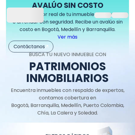
AVALÚO SIN COSTO
Conoce el valor real de tu inmueble para vender
o arrendar con seguridad. Recibe un avalúo sin
costo en Bogotá, Medellín y Barranquilla.
Ver más
Contáctanos
BUSCA TU NUEVO INMUEBLE CON
PATRIMONIOS
INMOBILIARIOS
Encuentra inmuebles con respaldo de expertos,
contamos cobertura en
Bogotá, Barranquilla, Medellín, Puerto Colombia,
Chía, La Calera y Soledad.